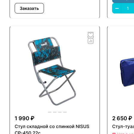
Заказать
1 990 ₽
2 650 ₽
Стул складной со спинкой NISUS
Стул-туа
СР-450.22с