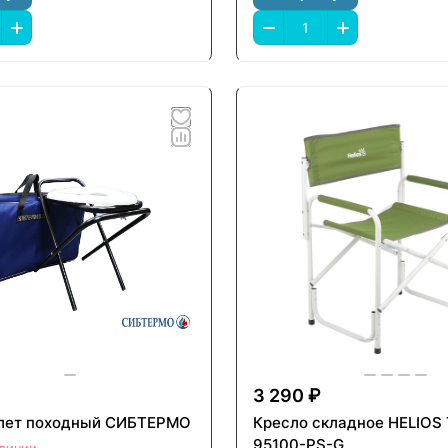
3 290 ₽
лет походный СИБТЕРМО
Кресло складное HELIOS
95100-PS-G