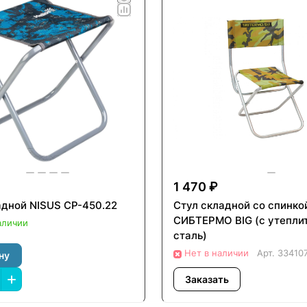
1 470 ₽
адной NISUS СР-450.22
Стул складной со спинко
СИБТЕРМО BIG (с утепли
аличии
сталь)
Нет в наличии
Арт.
33410
ну
Заказать