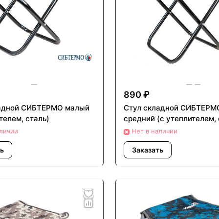
890 ₽
ладной СИБТЕРМО малый
Стул складной СИБТЕРМ
телем, сталь)
средний (с утеплителем, 
аличии
Нет в наличии
ь
Заказать