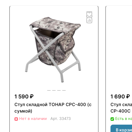
1 590 ₽
1 690 ₽
Стул складной ТОНАР СРС-400 (с
Стул скл
сумкой)
СР-400С
Нет в наличии
Арт.
33473
Есть в н
В корзи