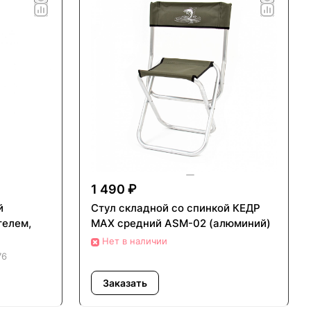
1 490 ₽
й
Стул складной со спинкой КЕДР
телем,
MAX средний ASM-02 (алюминий)
Нет в наличии
76
Заказать