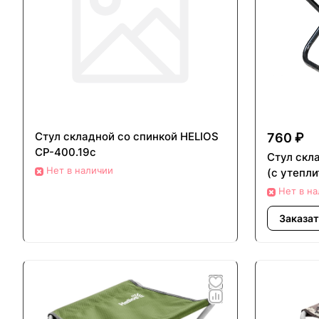
Стул складной со спинкой HELIOS
760 ₽
СР-400.19с
Стул ск
Нет в наличии
(с утепли
Нет в н
Заказат